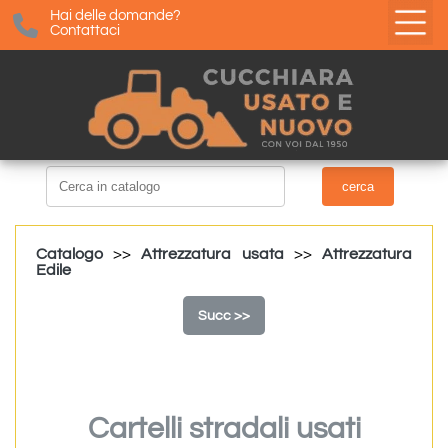
Hai delle domande?
Contattaci
Catalogo
>>
Attrezzatura usata
>>
Attrezzatura
Edile
Succ >>
Cartelli stradali usati