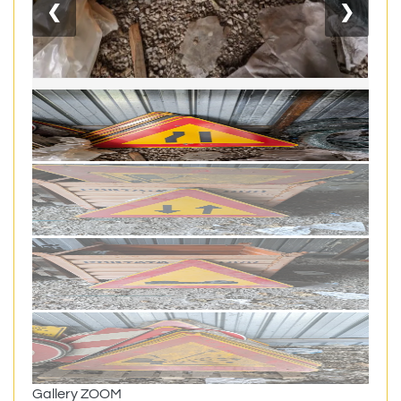
❮
❯
Gallery ZOOM