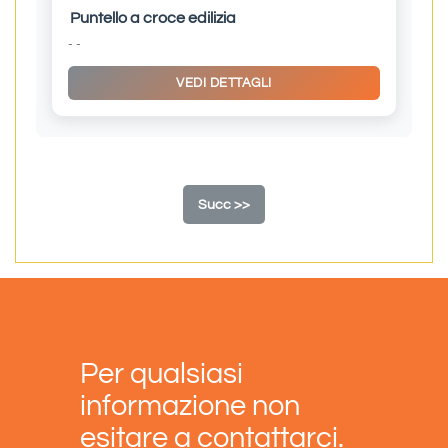
Puntello a croce edilizia
- -
VEDI DETTAGLI
Succ >>
Per qualsiasi
informazione non
esitare a contattarci.