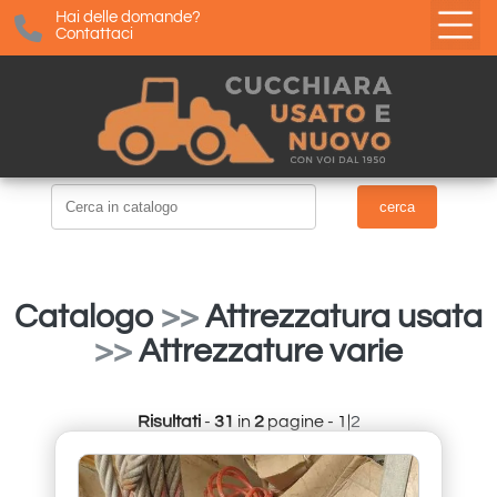
Hai delle domande?
Contattaci
Catalogo
>>
Attrezzatura usata
>>
Attrezzature varie
Risultati
-
31
in
2
pagine - 1|
2