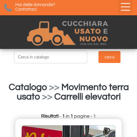
Hai delle domande?
Contattaci
Catalogo
>>
Movimento terra
usato
>>
Carrelli elevatori
Risultati
-
1
in
1
pagine - 1