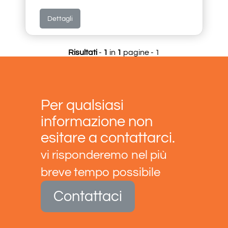
Dettagli
Risultati
-
1
in
1
pagine - 1
Per qualsiasi
informazione non
esitare a contattarci.
vi risponderemo nel più
breve tempo possibile
Contattaci