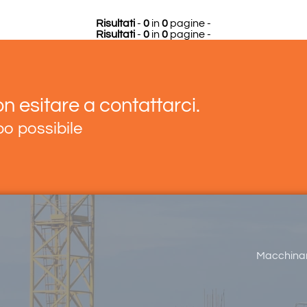
Risultati
-
0
in
0
pagine -
Risultati
-
0
in
0
pagine -
n esitare a contattarci.
po possibile
Macchinari