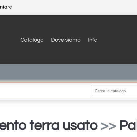
entare
Catalogo
Dove siamo
Info
nto terra usato
>>
Pa