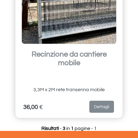
Recinzione da cantiere
mobile
3,3M x 2M rete transenna mobile
36,00
€
Dettagli
Risultati
-
3
in
1
pagine - 1