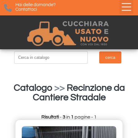
Hai delle domande?
Contattaci
Catalogo
>>
Recinzione da
Cantiere Stradale
Risultati
-
3
in
1
pagine - 1