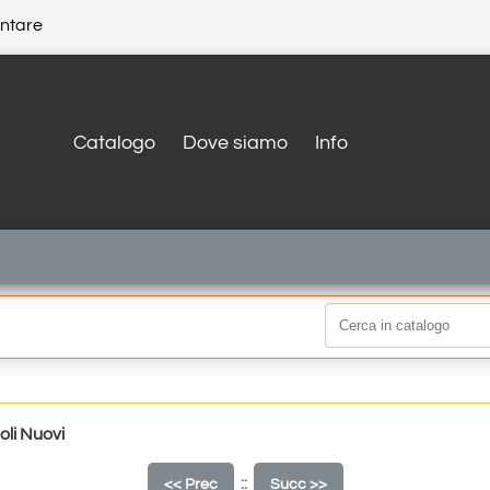
entare
Catalogo
Dove siamo
Info
oli Nuovi
::
<< Prec
Succ >>