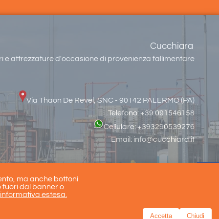
Cucchiara
 e attrezzature d'occasione di provenienza fallimentare
Via Thaon De Revel, SNC - 90142 PALERMO (PA)
Telefono: +39 091546158
Cellulare: +393290539276
Email:
info@cucchiara.it
mento, ma anche bottoni
 fuori dal banner o
'informativa estesa.
Accetta
Chiudi