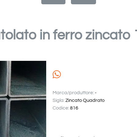
atolato in ferro zincat
Marca/produttore:
-
Sigla:
Zincato Quadrato
Codice:
816