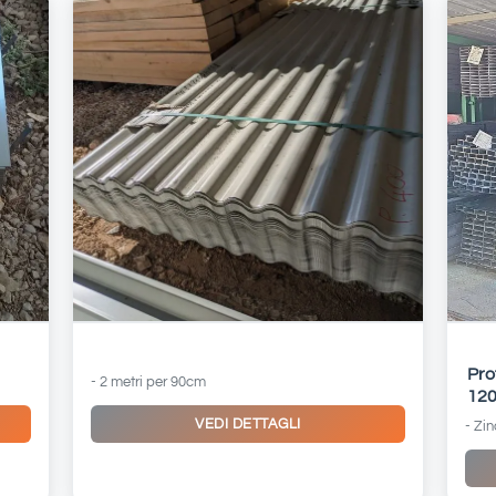
Ondulina Bianca
Pro
- 2 metri per 90cm
12
VEDI DETTAGLI
- Zi