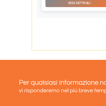
VEDI DETTAGLI
Per qualsiasi informazione no
vi risponderemo nel più breve tem