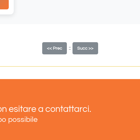
::
<< Prec
Succ >>
n esitare a contattarci.
po possibile