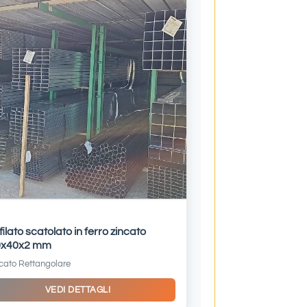
filato scatolato in ferro zincato
0x40x2 mm
ncato Rettangolare
VEDI DETTAGLI